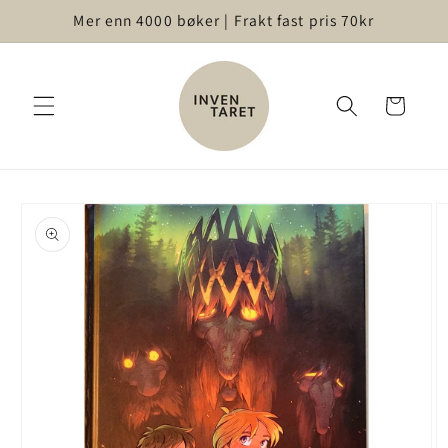
Gå videre
Mer enn 4000 bøker | Frakt fast pris 70kr
til
innholdet
Handlekurv
opp til
roduktinformasjon