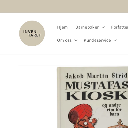
Gå videre
til
innholdet
Hjem
Barnebøker
Forfatter
Om oss
Kundeservice
Hopp til
produktinformasjon