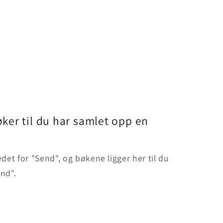
ker til du har samlet opp en
edet for "Send", og bøkene ligger her til du
end".