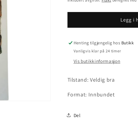
Inkludert avgifter.
Frakt
beregnes ved 
Legg i
Henting tilgjengelig hos
Butikk
Vanligvis klar på 24 timer
Vis butikkinformasjon
Tilstand: Veldig bra
Format: Innbundet
Del