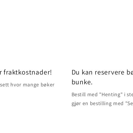
r fraktkostnader!
Du kan reservere bø
bunke.
uansett hvor mange bøker
Bestill med "Henting" i st
gjør en bestilling med "S