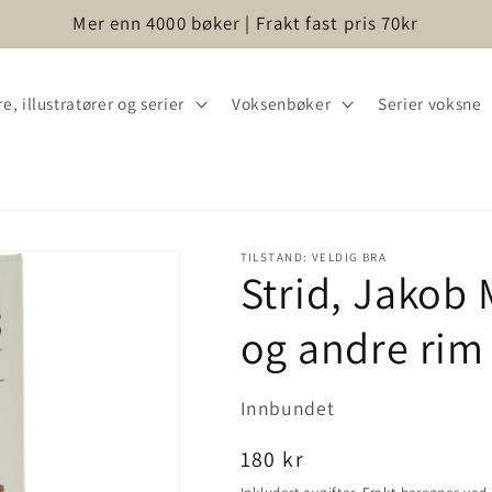
Mer enn 4000 bøker | Frakt fast pris 70kr
e, illustratører og serier
Voksenbøker
Serier voksne
TILSTAND: VELDIG BRA
Strid, Jakob 
og andre rim 
Innbundet
Vanlig
180 kr
pris