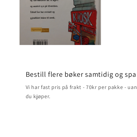
Åpne
medie
2
i
modal
Bestill flere bøker samtidig og spa
Vi har fast pris på frakt - 70kr per pakke - 
du kjøper.