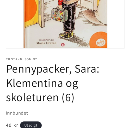
Åpne
medie
1
TILSTAND: SOM NY
i
Pennypacker, Sara:
modal
Klementina og
skoleturen (6)
Innbundet
Vanlig
40 kr
Utsolgt