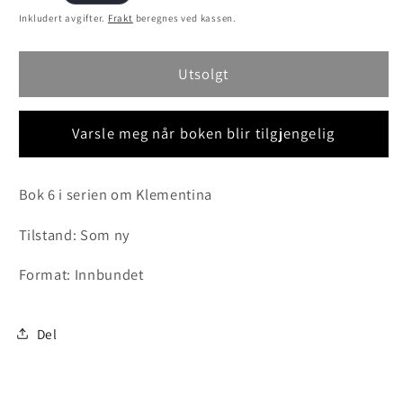
pris
Inkludert avgifter.
Frakt
beregnes ved kassen.
Utsolgt
Varsle meg når boken blir tilgjengelig
Bok 6 i serien om Klementina
Tilstand: Som ny
Format: Innbundet
Del