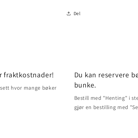
Del
r fraktkostnader!
Du kan reservere bø
bunke.
uansett hvor mange bøker
Bestill med "Henting" i st
gjør en bestilling med "S