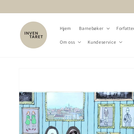
Gå videre
til
innholdet
Hjem
Barnebøker
Forfatter
Om oss
Kundeservice
Hopp til
produktinformasjon