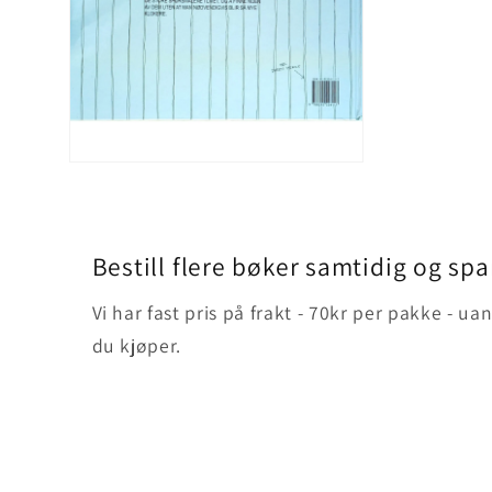
Åpne
medie
2
i
modal
Bestill flere bøker samtidig og spa
Vi har fast pris på frakt - 70kr per pakke - 
du kjøper.