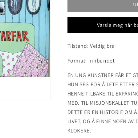
U
Varsle meg når bo
Tilstand: Veldig bra
Format: Innbundet
EN UNG KUNSTNER FÅR ET S
HUN SEG FOR Å LETE ETTER 
HENNE TILBAKE TIL ERFARI
MED. TIL MISJONSKALLET TU
DETTE ER EN HISTORIE OM Å
LIVET, OG Å FINNE NOEN AV
KLOKERE.