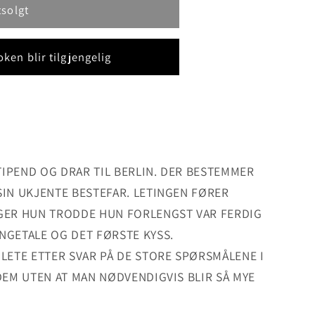
o
tsolgt
n
ken blir tilgjengelig
TIPEND OG DRAR TIL BERLIN. DER BESTEMMER
SIN UKJENTE BESTEFAR. LETINGEN FØRER
NGER HUN TRODDE HUN FORLENGST VAR FERDIG
NGETALE OG DET FØRSTE KYSS.
 LETE ETTER SVAR PÅ DE STORE SPØRSMÅLENE I
 DEM UTEN AT MAN NØDVENDIGVIS BLIR SÅ MYE