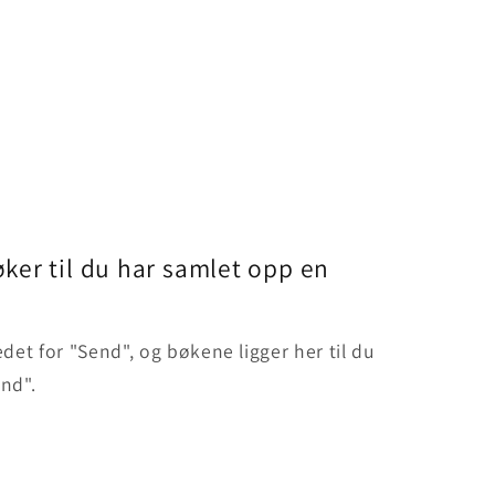
ker til du har samlet opp en
edet for "Send", og bøkene ligger her til du
end".