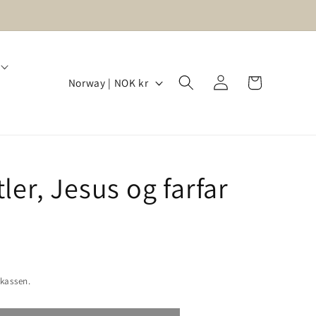
Logg
L
Handlekurv
Norway | NOK kr
inn
a
n
d
ler, Jesus og farfar
/
r
e
g
kassen.
i