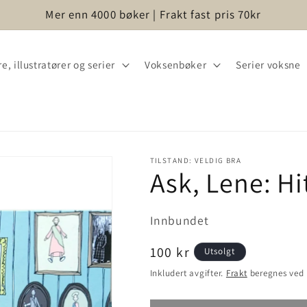
Mer enn 4000 bøker | Frakt fast pris 70kr
e, illustratører og serier
Voksenbøker
Serier voksne
TILSTAND: VELDIG BRA
Ask, Lene: Hit
Innbundet
Vanlig
100 kr
Utsolgt
pris
Inkludert avgifter.
Frakt
beregnes ved 