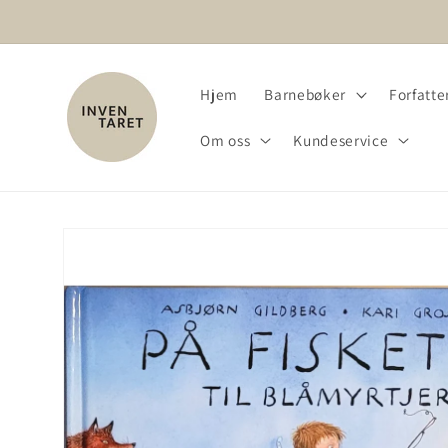
Gå videre
til
innholdet
Hjem
Barnebøker
Forfatter
Om oss
Kundeservice
Hopp til
produktinformasjon