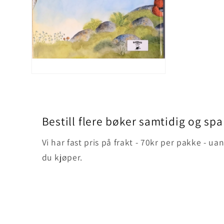
Åpne
medie
2
i
modal
Bestill flere bøker samtidig og spa
Vi har fast pris på frakt - 70kr per pakke - 
du kjøper.