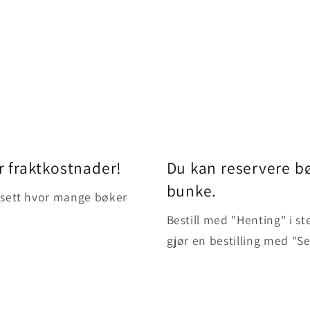
r fraktkostnader!
Du kan reservere bø
bunke.
uansett hvor mange bøker
Bestill med "Henting" i st
gjør en bestilling med "S