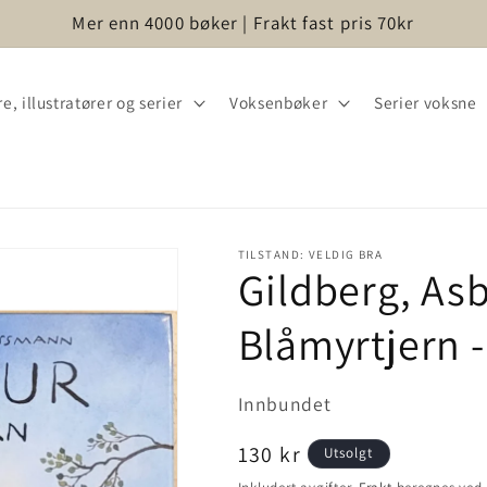
Mer enn 4000 bøker | Frakt fast pris 70kr
e, illustratører og serier
Voksenbøker
Serier voksne
TILSTAND: VELDIG BRA
Gildberg, Asbj
Blåmyrtjern 
Innbundet
Vanlig
130 kr
Utsolgt
pris