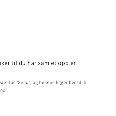
ker til du har samlet opp en
edet for "Send", og bøkene ligger her til du
end".