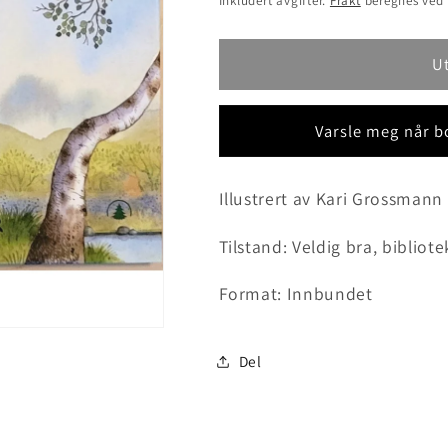
Inkludert avgifter.
Frakt
beregnes ved 
U
Varsle meg når bo
Illustrert av Kari Grossmann
Tilstand: Veldig bra, bibliot
Format: Innbundet
Del