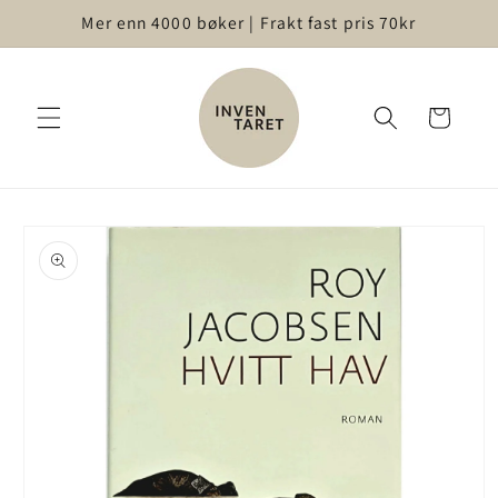
Gå videre
Mer enn 4000 bøker | Frakt fast pris 70kr
til
innholdet
Handlekurv
opp til
roduktinformasjon