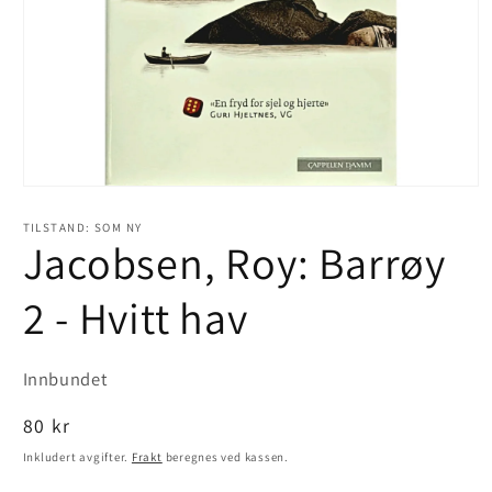
Åpne
medie
1
TILSTAND: SOM NY
i
Jacobsen, Roy: Barrøy
modal
2 - Hvitt hav
Innbundet
Vanlig
80 kr
pris
Inkludert avgifter.
Frakt
beregnes ved kassen.